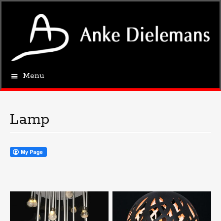
Menu
Spring
naar
de
Lamp
inhoud