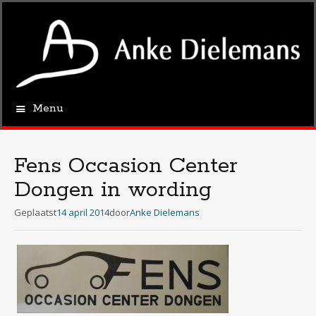
Menu
Spring
naar
de
Fens Occasion Center
inhoud
Dongen in wording
Geplaatst
14 april 2014
door
Anke Dielemans