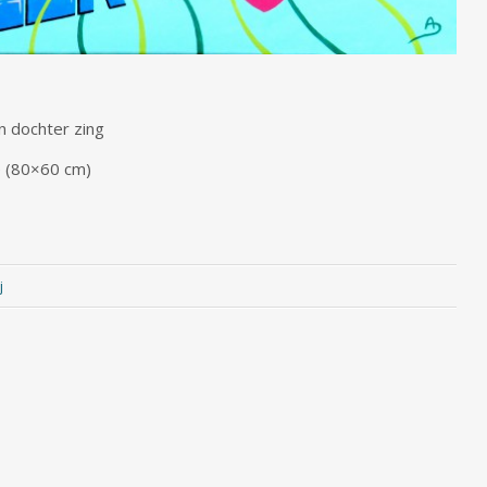
jn dochter zing
e (80×60 cm)
j