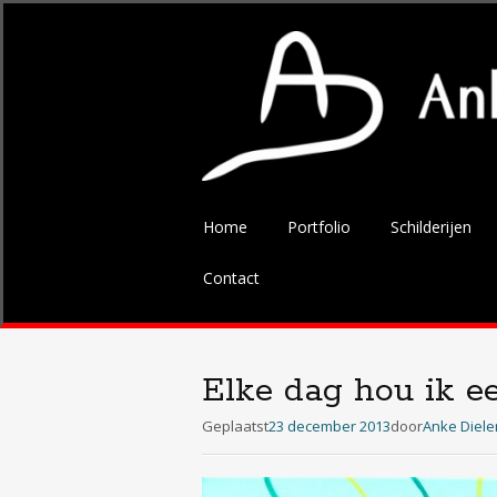
Spring
Home
Portfolio
Schilderijen
naar
de
Contact
inhoud
Elke dag hou ik e
Geplaatst
23 december 2013
door
Anke Diel