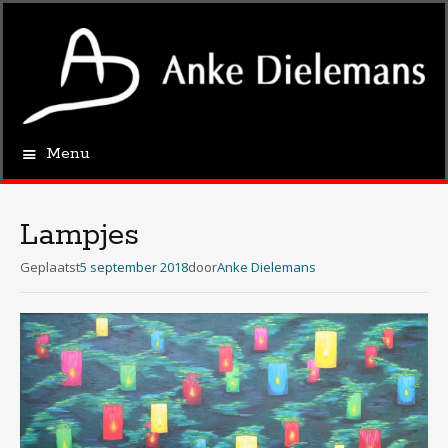
Menu
Spring
naar
de
Lampjes
inhoud
Geplaatst
5 september 2018
door
Anke Dielemans