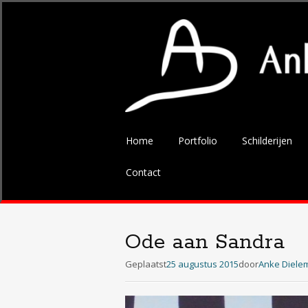
Spring
Home
Portfolio
Schilderijen
naar
de
Contact
inhoud
Ode aan Sandra
Geplaatst
25 augustus 2015
door
Anke Diele