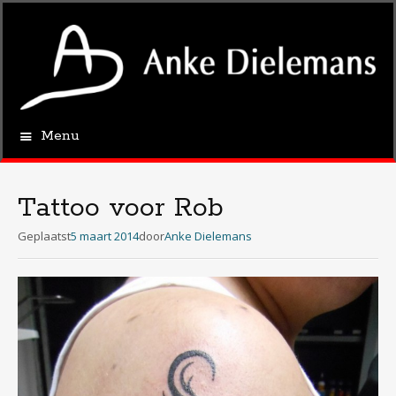
Menu
Spring
naar
de
Tattoo voor Rob
inhoud
Geplaatst
5 maart 2014
door
Anke Dielemans