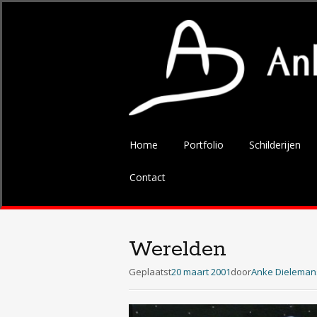
Spring
Home
Portfolio
Schilderijen
naar
de
Contact
inhoud
Werelden
Geplaatst
20 maart 2001
door
Anke Dieleman